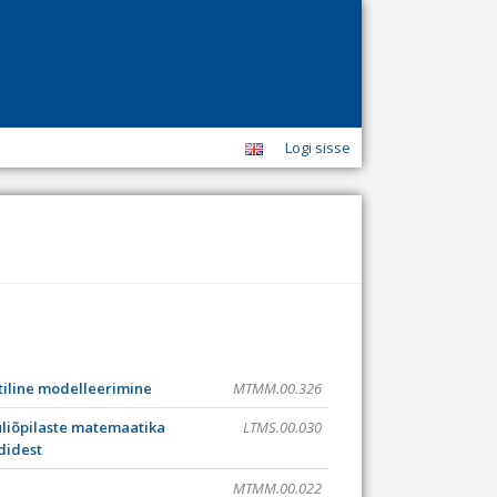
Logi sisse
iline modelleerimine
MTMM.00.326
liõpilaste matemaatika
LTMS.00.030
didest
MTMM.00.022