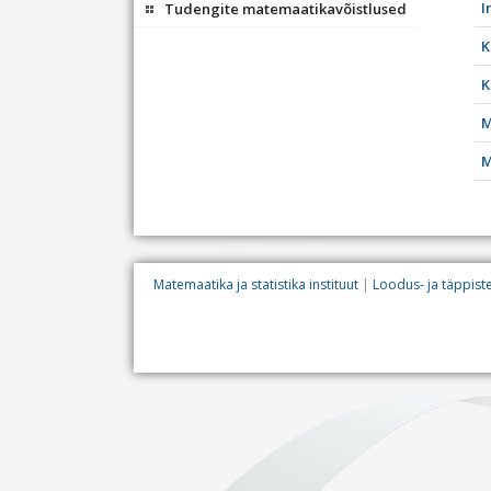
I
Tudengite matemaatikavõistlused
K
K
M
M
Matemaatika ja statistika instituut
Loodus- ja täppis