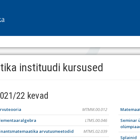
tika instituudi kursused
021/22 kevad
rvuteooria
MTMM.00.012
Matemaat
lementaaralgebra
LTMS.00.046
Seminar ü
olümpiaa
inantsmatemaatika arvutusmeetodid
MTMS.02.039
Splainid