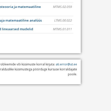
teooria ja matemaatiline
MTMS.02.059
uja matemaatiline analüüs
LTMS.00.022
d lineaarsed mudelid
MTMS.01.011
robleemide või küsimuste korral kirjuta:
ati.error@ut.ee
orralduslike küsimustega pöörduge kursuse korraldajate
poole.