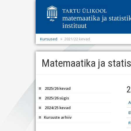
Kursused
2021/22 kevad
Matemaatika ja statis
2
2025/26 kevad
2025/26 sügis
A
2024/25 kevad
E
Kursuste arhiiv
F