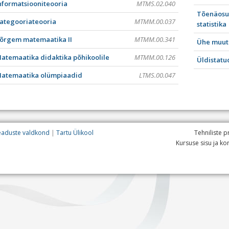
nformatsiooniteooria
MTMS.02.040
Tõenäosus
ategooriateooria
MTMM.00.037
statistika
õrgem matemaatika II
MTMM.00.341
Ühe muut
atemaatika didaktika põhikoolile
MTMM.00.126
Üldistatu
atemaatika olümpiaadid
LTMS.00.047
teaduste valdkond
Tartu Ülikool
Tehniliste p
Kursuse sisu ja k